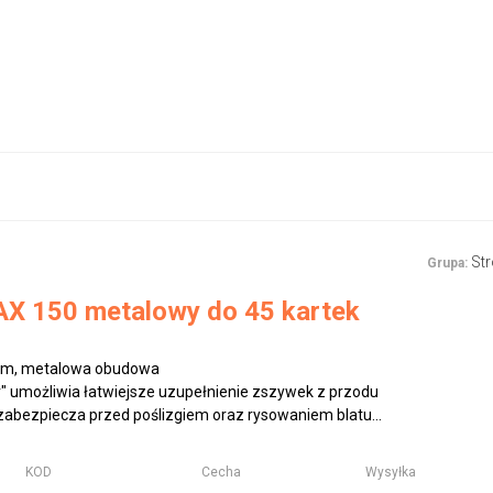
St
Grupa:
X 150 metalowy do 45 kartek
zm, metalowa obudowa
r" umożliwia łatwiejsze uzupełnienie zszywek z przodu
bezpiecza przed poślizgiem oraz rysowaniem blatu...
KOD
Cecha
Wysyłka