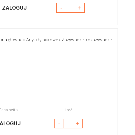
-
+
ZALOGUJ
rona główna
Artykuły biurowe
Zszywacze i rozszywacze
>
>
Cena netto
Ilość
-
+
ALOGUJ