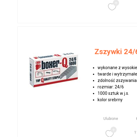
Zszywki 24/6
wykonane z wysokiej
twarde i wytrzymał
zdolność zszywania:
rozmiar: 24/6
1000 sztuk w j.s.
kolor srebrny
Ulubione
1