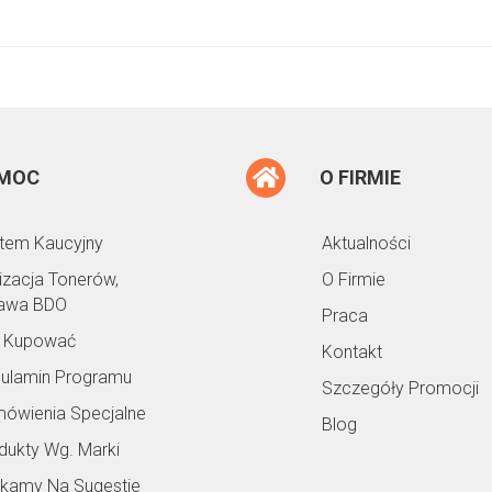
MOC
O FIRMIE
tem Kaucyjny
Aktualności
lizacja Tonerów,
O Firmie
awa BDO
Praca
 Kupować
Kontakt
ulamin Programu
Szczegóły Promocji
ówienia Specjalne
Blog
dukty Wg. Marki
kamy Na Sugestie