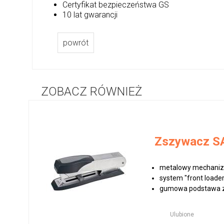
Certyfikat bezpieczeństwa GS
10 lat gwarancji
powrót
ZOBACZ RÓWNIEŻ
Zszywacz SA
metalowy mechani
system "front loade
gumowa podstawa za
Ulubione