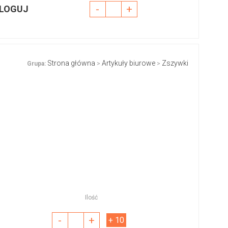
-
+
LOGUJ
Strona główna
Artykuły biurowe
Zszywki
Grupa:
>
>
Ilość
-
+
+ 10