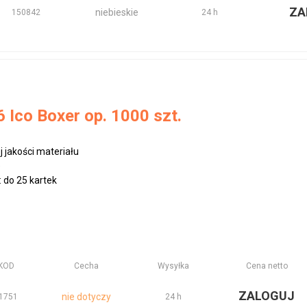
ZA
niebieskie
150842
24 h
 Ico Boxer op. 1000 szt.
 jakości materiału
e
 do 25 kartek
KOD
Cecha
Wysyłka
Cena netto
ZALOGUJ
nie dotyczy
1751
24 h