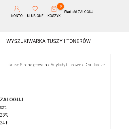
0
Wartość:
ZALOGUJ
KONTO
ULUBIONE
KOSZYK
WYSZUKIWARKA TUSZY I TONERÓW
Strona główna
Artykuły biurowe
Dziurkacze
Grupa:
>
>
ZALOGUJ
szt.
23%
24 h