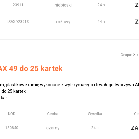
Z
niebieski
23911
24 h
Z
różowy
ISAXD23913
24 h
St
Grupa:
X 49 do 25 kartek
, plastikowe ramię wykonane z wytrzymałego i trwałego tworzywa AB
 do 25 kartek
kar...
KOD
Cecha
Wysyłka
Ce
ZA
czarny
150840
24 h