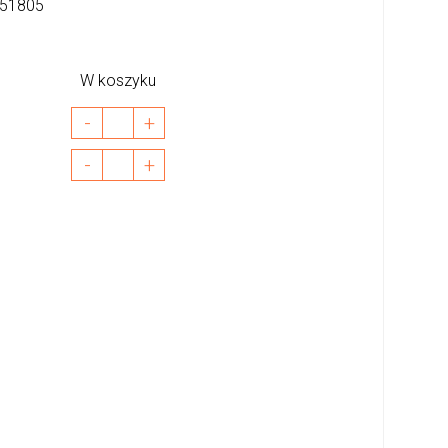
51805
W koszyku
-
+
-
+