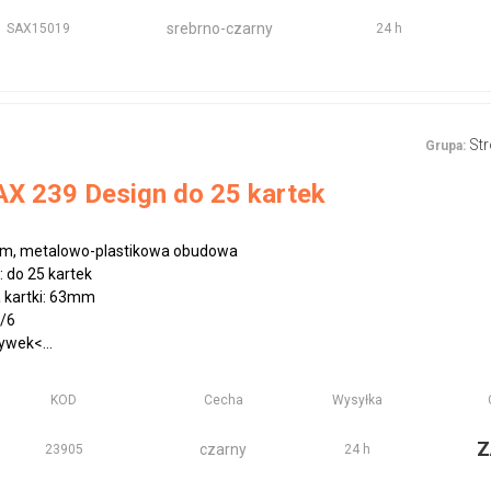
srebrno-czarny
SAX15019
24 h
St
Grupa:
X 239 Design do 25 kartek
m, metalowo-plastikowa obudowa
 do 25 kartek
 kartki: 63mm
6/6
ywek<...
KOD
Cecha
Wysyłka
Z
czarny
23905
24 h